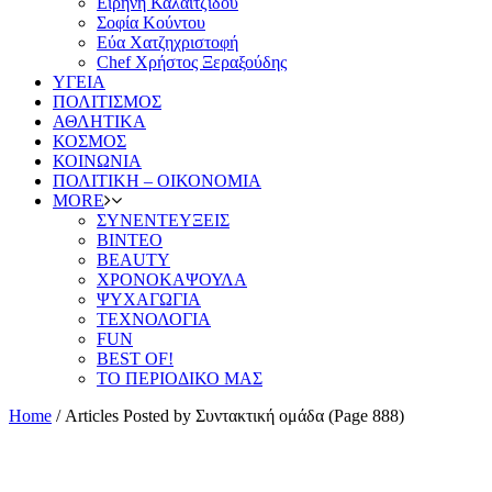
Ειρήνη Καλαϊτζίδου
Σοφία Κούντου
Εύα Χατζηχριστοφή
Chef Χρήστος Ξεραξούδης
ΥΓΕΙΑ
ΠΟΛΙΤΙΣΜΟΣ
ΑΘΛΗΤΙΚΑ
ΚΟΣΜΟΣ
ΚΟΙΝΩΝΙΑ
ΠΟΛΙΤΙΚΗ – ΟΙΚΟΝΟΜΙΑ
MORE
ΣΥΝΕΝΤΕΥΞΕΙΣ
ΒΙΝΤΕΟ
BEAUTY
ΧΡΟΝΟΚΑΨΟΥΛΑ
ΨΥΧΑΓΩΓΙΑ
ΤΕΧΝΟΛΟΓΙΑ
FUN
BEST OF!
ΤΟ ΠΕΡΙΟΔΙΚΟ ΜΑΣ
Home
/
Articles Posted by Συντακτική ομάδα
(Page 888)