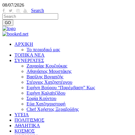
08/07/2026
Search
ΑΡΧΙΚΗ
Το περιοδικό μας
ΤΟΠΙΚΑ ΝΕΑ
ΣΥΝΕΡΓΑΤΕΣ
Ζαχαρίας Κουζούκας
Αθανάσιος Μουστάκης
Βασίλης Βογιατζής
Στέργιος Χατζηστέργου
Ειρήνη Βούρου “Παρέμβαση” Κως
Ειρήνη Καλαϊτζίδου
Σοφία Κούντου
Εύα Χατζηχριστοφή
Chef Χρήστος Ξεραξούδης
ΥΓΕΙΑ
ΠΟΛΙΤΙΣΜΟΣ
ΑΘΛΗΤΙΚΑ
ΚΟΣΜΟΣ