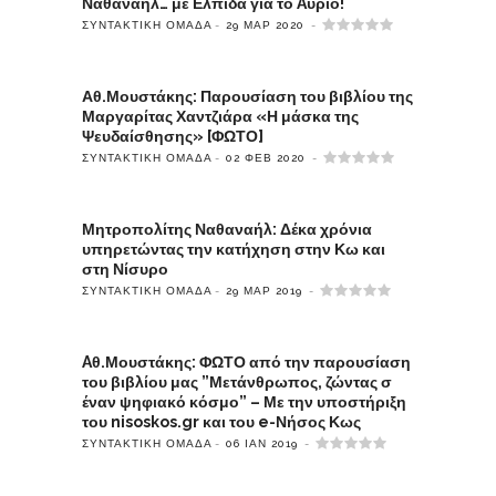
Ναθαναήλ… με Ελπίδα για το Aύριο!
ΣΥΝΤΑΚΤΙΚΉ ΟΜΆΔΑ
29 ΜΑΡ 2020
Αθ.Μουστάκης: Παρουσίαση του βιβλίου της
Μαργαρίτας Χαντζιάρα «Η μάσκα της
Ψευδαίσθησης» [ΦΩΤΟ]
ΣΥΝΤΑΚΤΙΚΉ ΟΜΆΔΑ
02 ΦΕΒ 2020
Μητροπολίτης Ναθαναήλ: Δέκα χρόνια
υπηρετώντας την κατήχηση στην Κω και
στη Νίσυρο
ΣΥΝΤΑΚΤΙΚΉ ΟΜΆΔΑ
29 ΜΑΡ 2019
Aθ.Μουστάκης: ΦΩΤΟ από την παρουσίαση
του βιβλίου μας ”Μετάνθρωπος, ζώντας σ
έναν ψηφιακό κόσμο” – Με την υποστήριξη
του nisoskos.gr και του e-Νήσος Κως
ΣΥΝΤΑΚΤΙΚΉ ΟΜΆΔΑ
06 ΙΑΝ 2019