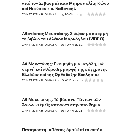
από τον Σεβασμιώτατο Μητροπολίτη Κώου
καί Νισύρου κ.κ. Ναθαναήλ
ΣΥΝΤΑΚΤΙΚΉ ΟΜΆΔΑ
15 ΙΟΎΝ 2023
Αθανάσιος Μουστάκης: Σκέψεις με αφορμή
το βιβλίο του Αλέκου Μαρκόγλου (VIDEO)
ΣΥΝΤΑΚΤΙΚΉ ΟΜΆΔΑ
28 ΙΟΎΝ 2022
Αθ.Μουστάκης: Εκοιμήθη μία μεγάλη, μά
σεμνή καί αθόρυβη, μορφή της σύγχρονης
Ελλάδας καί της Ορθόδοξης Εκκλησίας
ΣΥΝΤΑΚΤΙΚΉ ΟΜΆΔΑ
16 ΑΥΓ 2021
Αθ.Μουστάκης: Τά βάσανα Πάντων τῶν
Ἁγίων κι ἐμεῖς ἀπέναντι στήν πανδημία
ΣΥΝΤΑΚΤΙΚΉ ΟΜΆΔΑ
26 ΙΟΎΝ 2021
Πεντηκοστή: «Πάντες ὁμοῦ ἐπί τό αὐτό»