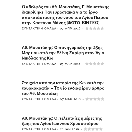
O αδελφός του Αθ. Μουστάκη, Γ. Μουστάκης
διακρίθηκε Πανευρωπαϊκά για το έργο
αποκατάστασης του ναού του Αγίου Πέτρου
στην Καστάνια Μάνης [ΦΩΤΟ-BINTEO]
ΣΥΝΤΑΚΤΙΚΉ ΟΜΆΔΑ
07 ΑΠΡ 2016
Αθ. Μουστάκης: Ο πανηγυρικός της 25ης
Μαρτίου από την Ελένη Ζαρίφη στον Άγιο
Νικόλαο της Κω
ΣΥΝΤΑΚΤΙΚΉ ΟΜΆΔΑ
25 ΜΑΡ 2016
Στοιχεία από την ιστορία της Κω κατά την
τουρκοκρατία – To νέο ενδιαφέρον άρθρο
του Αθ. Μουστάκη
ΣΥΝΤΑΚΤΙΚΉ ΟΜΆΔΑ
07 ΜΑΡ 2016
Αθ. Μουστάκης: Οι τελευταίες ημέρες της
ζωής του Αγίου Ιωάννου Χρυσοστόμου
ΣΥΝΤΑΚΤΙΚΉ ΟΜΆΔΑ
26 ΙΑΝ 2016