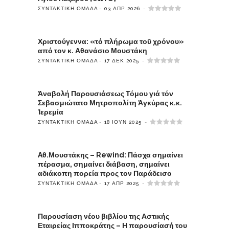
ΣΥΝΤΑΚΤΙΚΉ ΟΜΆΔΑ
03 ΑΠΡ 2026
Χριστούγεννα: «τό πλήρωμα τοῦ χρόνου»
από τον κ. Αθανάσιο Μουστάκη
ΣΥΝΤΑΚΤΙΚΉ ΟΜΆΔΑ
17 ΔΕΚ 2025
Ἀναβολή Παρουσιάσεως Τόμου γιά τόν
Σεβασμιώτατο Μητροπολίτη Ἀγκύρας κ.κ.
Ἱερεμία
ΣΥΝΤΑΚΤΙΚΉ ΟΜΆΔΑ
18 ΙΟΎΝ 2025
Aθ.Μουστάκης – Rewind: Πάσχα σημαίνει
πέρασμα, σημαίνει διάβαση, σημαίνει
αδιάκοπη πορεία προς τον Παράδεισο
ΣΥΝΤΑΚΤΙΚΉ ΟΜΆΔΑ
17 ΑΠΡ 2025
Παρουσίαση νέου βιβλίου της Αστικής
Εταιρείας Ιπποκράτης – Η παρουσίασή του