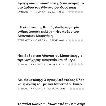
Σφαγή των νηπίων: Συνεχίζεται ακόμη; Το
νέο άρθρο του Αθανάσιου Μουστάκη
ΣΥΝΤΑΚΤΙΚΉ ΟΜΆΔΑ
23 ΔΕΚ 2016
«Η γλώσσα της Καινής Διαθήκης»: μία
ενδιαφέρουσα μελέτη – Nέο άρθρο του
Αθανάσιου Μουστάκη
ΣΥΝΤΑΚΤΙΚΉ ΟΜΆΔΑ
26 ΝΟΈ 2016
Nέο άρθρο του Αθανάσιου Μουστάκη για
την Κατήχηση: Aναγκαία και Σήμερα!
ΣΥΝΤΑΚΤΙΚΉ ΟΜΆΔΑ
16 ΟΚΤ 2016
Αθ. Μουστάκης: Ο Άγιος Απόστολος Σίλας
και η σχέση του με τον Απόστολο Παύλο
ΣΥΝΤΑΚΤΙΚΉ ΟΜΆΔΑ
30 ΙΟΎΛ 2016
Το ταξίδι των χρωμάτων: από την Κω στην