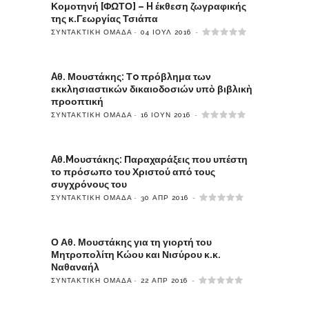
Κομοτηνή [ΦΩΤΟ] – H έκθεση ζωγραφικής
της κ.Γεωργίας Τσιάπα
ΣΥΝΤΑΚΤΙΚΉ ΟΜΆΔΑ
04 ΙΟΎΛ 2016
Aθ. Μουστάκης: Τo πρόβλημα των
εκκλησιαστικών δικαιοδοσιών υπὸ βιβλικὴ
προοπτική
ΣΥΝΤΑΚΤΙΚΉ ΟΜΆΔΑ
16 ΙΟΎΝ 2016
Aθ.Mουστάκης: Παραχαράξεις που υπέστη
το πρόσωπο του Χριστού από τους
συγχρόνους του
ΣΥΝΤΑΚΤΙΚΉ ΟΜΆΔΑ
30 ΑΠΡ 2016
Ο Αθ. Μουστάκης για τη γιορτή του
Μητροπολίτη Κώου και Νισύρου κ.κ.
Ναθαναήλ
ΣΥΝΤΑΚΤΙΚΉ ΟΜΆΔΑ
22 ΑΠΡ 2016