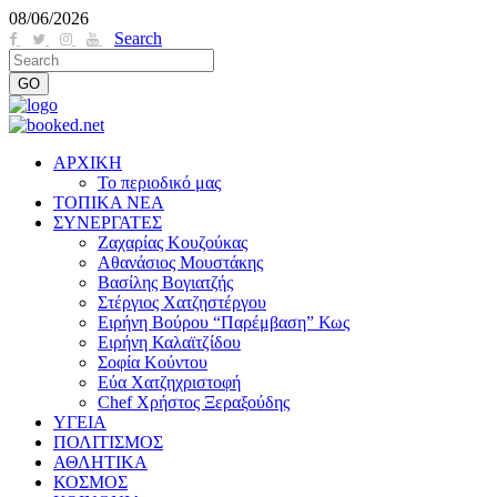
08/06/2026
Search
ΑΡΧΙΚΗ
Το περιοδικό μας
ΤΟΠΙΚΑ ΝΕΑ
ΣΥΝΕΡΓΑΤΕΣ
Ζαχαρίας Κουζούκας
Αθανάσιος Μουστάκης
Βασίλης Βογιατζής
Στέργιος Χατζηστέργου
Ειρήνη Βούρου “Παρέμβαση” Κως
Ειρήνη Καλαϊτζίδου
Σοφία Κούντου
Εύα Χατζηχριστοφή
Chef Χρήστος Ξεραξούδης
ΥΓΕΙΑ
ΠΟΛΙΤΙΣΜΟΣ
ΑΘΛΗΤΙΚΑ
ΚΟΣΜΟΣ