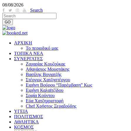
08/08/2026
Search
ΑΡΧΙΚΗ
Το περιοδικό μας
ΤΟΠΙΚΑ ΝΕΑ
ΣΥΝΕΡΓΑΤΕΣ
Ζαχαρίας Κουζούκας
Αθανάσιος Μουστάκης
Βασίλης Βογιατζής
Στέργιος Χατζηστέργου
Ειρήνη Βούρου “Παρέμβαση” Κως
Ειρήνη Καλαϊτζίδου
Σοφία Κούντου
Εύα Χατζηχριστοφή
Chef Χρήστος Ξεραξούδης
ΥΓΕΙΑ
ΠΟΛΙΤΙΣΜΟΣ
ΑΘΛΗΤΙΚΑ
ΚΟΣΜΟΣ