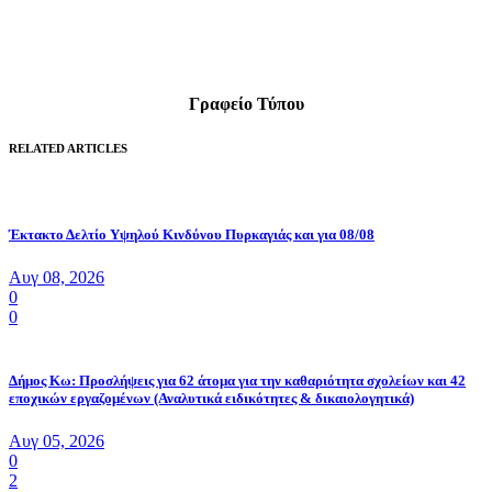
Γραφείο Τύπου
RELATED ARTICLES
Έκτακτο Δελτίο Υψηλού Κινδύνου Πυρκαγιάς και για 08/08
Αυγ 08, 2026
0
0
Δήμος Κω: Προσλήψεις για 62 άτομα για την καθαριότητα σχολείων και 42
εποχικών εργαζομένων (Αναλυτικά ειδικότητες & δικαιολογητικά)
Αυγ 05, 2026
0
2