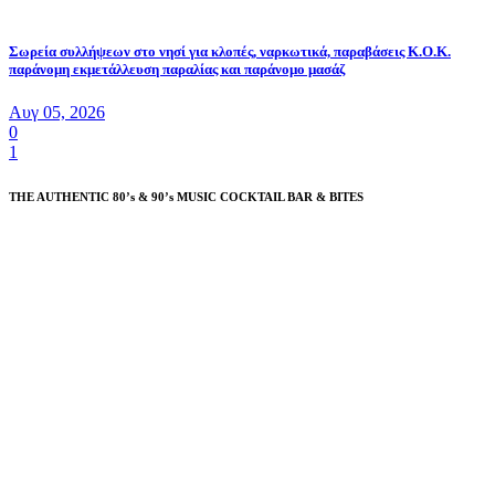
Σωρεία συλλήψεων στο νησί για κλοπές, ναρκωτικά, παραβάσεις Κ.Ο.Κ.
παράνομη εκμετάλλευση παραλίας και παράνομο μασάζ
Αυγ 05, 2026
0
1
THE AUTHENTIC 80’s & 90’s MUSIC COCKTAIL BAR & BITES