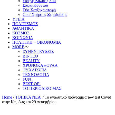
Ειρήνη Καλαϊτζίδου
Σοφία Κούντου
Εύα Χατζηχριστοφή
Chef Χρήστος Ξεραξούδης
ΥΓΕΙΑ
ΠΟΛΙΤΙΣΜΟΣ
ΑΘΛΗΤΙΚΑ
ΚΟΣΜΟΣ
ΚΟΙΝΩΝΙΑ
ΠΟΛΙΤΙΚΗ – ΟΙΚΟΝΟΜΙΑ
MORE
ΣΥΝΕΝΤΕΥΞΕΙΣ
ΒΙΝΤΕΟ
BEAUTY
ΧΡΟΝΟΚΑΨΟΥΛΑ
ΨΥΧΑΓΩΓΙΑ
ΤΕΧΝΟΛΟΓΙΑ
FUN
BEST OF!
ΤΟ ΠΕΡΙΟΔΙΚΟ ΜΑΣ
Home
/
ΤΟΠΙΚΑ ΝΕΑ
/
Το αναλυτικό πρόγραμμα των test Covid
στην Κω, έως και 29 Δεκεμβρίου