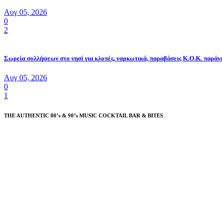
Αυγ 05, 2026
0
2
Σωρεία συλλήψεων στο νησί για κλοπές, ναρκωτικά, παραβάσεις Κ.Ο.Κ. παράν
Αυγ 05, 2026
0
1
THE AUTHENTIC 80’s & 90’s MUSIC COCKTAIL BAR & BITES