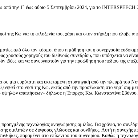
η
ω από την 1
έως αύριο 5 Σεπτεμβρίου 2024, για το INTERSPEECH 20
νησί της Κω για τη φιλοξενία του, χάρη και στην στήριξη που έλαβε 
λματίες από όλο τον κόσμο, όπου η μάθηση και η συνεργασία ευδοκιμ
τους χρυσούς χορηγούς του διεθνούς συνεδρίου, που υπόσχεται να είν
ν ιδέες και να συνεργαστούν για την προώθηση του πεδίου της επεξ
 σε μία ευρύτατη και εκτεταμένη στρατηγική από την πλευρά του Ν
λοξενηθεί στο νησί της Κω, εκτός από την προσέλκυση στο νησί συμ
ού υψηλών απαιτήσεων» δήλωσε η Έπαρχος Κω, Κωνσταντίνα Σβύνου.
οηγμένης τεχνολογίας αναγνώρισης ομιλίας. Για χρόνια, το συνέδρι
υσης ομιλητών σε διάφορες γλώσσες και συνθήκες. Αυτή η συνεχής πρ
συνθήκες, παραμένει στο επίκεντρο του συνεδρίου. Καθώς η τεχνολο