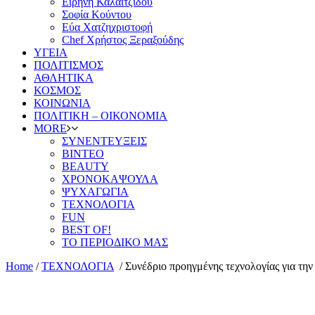
Ειρήνη Καλαϊτζίδου
Σοφία Κούντου
Εύα Χατζηχριστοφή
Chef Χρήστος Ξεραξούδης
ΥΓΕΙΑ
ΠΟΛΙΤΙΣΜΟΣ
ΑΘΛΗΤΙΚΑ
ΚΟΣΜΟΣ
ΚΟΙΝΩΝΙΑ
ΠΟΛΙΤΙΚΗ – ΟΙΚΟΝΟΜΙΑ
MORE
ΣΥΝΕΝΤΕΥΞΕΙΣ
ΒΙΝΤΕΟ
BEAUTY
ΧΡΟΝΟΚΑΨΟΥΛΑ
ΨΥΧΑΓΩΓΙΑ
ΤΕΧΝΟΛΟΓΙΑ
FUN
BEST OF!
ΤΟ ΠΕΡΙΟΔΙΚΟ ΜΑΣ
Home
/
ΤΕΧΝΟΛΟΓΙΑ
/
Συνέδριο προηγμένης τεχνολογίας για την