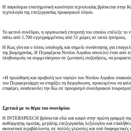
Η παγκόσμια επιστημονική κοινότητα τεχνολογίας βρίσκεται στην Κ
τεχνολογία της επεξεργασίας προφορικού λόγου.
Το φετινό συνέδριο, η οργανωτική επιτροπή του οποίου επέλεξε το 
πάνω από 1.700 εγγεγραμμένους από 51 χώρες σε οκτώ ηπείρους.
Η Κως γίνεται ο τόπος υποδοχής και σημείο συνάντησης για επαγγε
της βιομηχανίας. Η Περιφέρεια Νοτίου Αιγαίου αποτελεί έναν από 
πληθυσμούς να συμμετάσχουν σε ζωντανές συζητήσεις, να μοιραστού
«Η προώθηση και προβολή των νησιών του Νοτίου Αιγαίου υπακούει
του Περιφερειάρχη να στηρίξει τη διοργάνωση, προκειμένου να φι
επιφέρει, αναδεικνύει την Κω σε προορισμό συνεδριακού τουρισμ
Σχετικά με το θέμα του συνεδρίου
Η INTERSPEECH βρίσκεται εδώ και καιρό στην πρώτη γραμμή της πρ
αυθόρμητης ομιλίας, μεγάλης επεξεργασίας λεξιλογίου και επαλήθε
ακουστικά περιβάλλοντα, σε πολλές γλώσσες και υπό διαφορετικές 