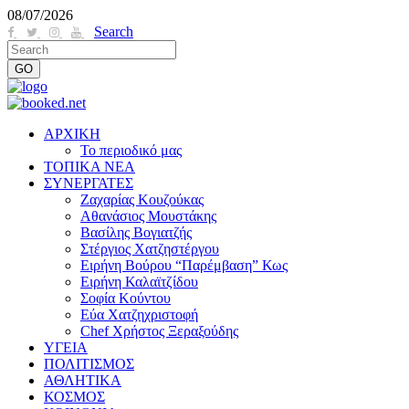
08/07/2026
Search
ΑΡΧΙΚΗ
Το περιοδικό μας
ΤΟΠΙΚΑ ΝΕΑ
ΣΥΝΕΡΓΑΤΕΣ
Ζαχαρίας Κουζούκας
Αθανάσιος Μουστάκης
Βασίλης Βογιατζής
Στέργιος Χατζηστέργου
Ειρήνη Βούρου “Παρέμβαση” Κως
Ειρήνη Καλαϊτζίδου
Σοφία Κούντου
Εύα Χατζηχριστοφή
Chef Χρήστος Ξεραξούδης
ΥΓΕΙΑ
ΠΟΛΙΤΙΣΜΟΣ
ΑΘΛΗΤΙΚΑ
ΚΟΣΜΟΣ