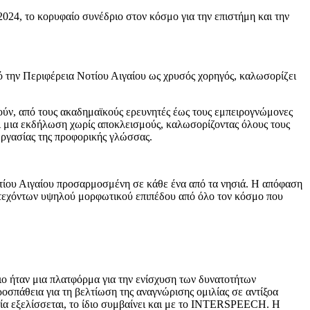
24, το κορυφαίο συνέδριο στον κόσμο για την επιστήμη και την
από την Περιφέρεια Νοτίου Αιγαίου ως χρυσός χορηγός, καλωσορίζει
ούν, από τους ακαδημαϊκούς ερευνητές έως τους εμπειρογνώμονες
αι μια εκδήλωση χωρίς αποκλεισμούς, καλωσορίζοντας όλους τους
εργασίας της προφορικής γλώσσας.
οτίου Αιγαίου προσαρμοσμένη σε κάθε ένα από τα νησιά. Η απόφαση
μετεχόντων υψηλού μορφωτικού επιπέδου από όλο τον κόσμο που
ο ήταν μια πλατφόρμα για την ενίσχυση των δυνατοτήτων
οσπάθεια για τη βελτίωση της αναγνώρισης ομιλίας σε αντίξοα
γία εξελίσσεται, το ίδιο συμβαίνει και με το INTERSPEECH. Η