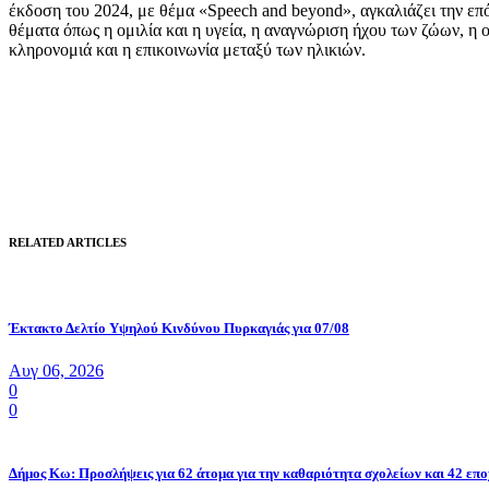
έκδοση του 2024, με θέμα «Speech and beyond», αγκαλιάζει την επ
θέματα όπως η ομιλία και η υγεία, η αναγνώριση ήχου των ζώων, η 
κληρονομιά και η επικοινωνία μεταξύ των ηλικιών.
RELATED ARTICLES
Έκτακτο Δελτίο Υψηλού Κινδύνου Πυρκαγιάς για 07/08
Αυγ 06, 2026
0
0
Δήμος Κω: Προσλήψεις για 62 άτομα για την καθαριότητα σχολείων και 42 επο