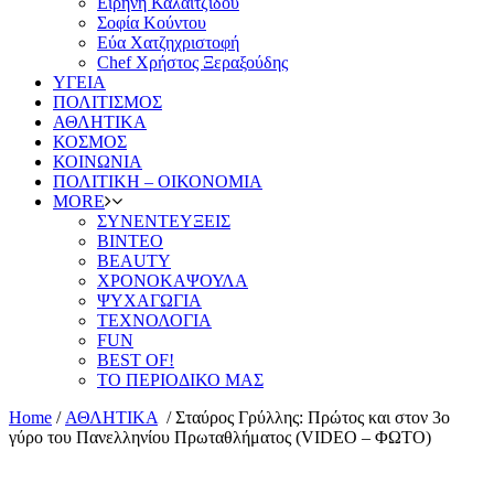
Ειρήνη Καλαϊτζίδου
Σοφία Κούντου
Εύα Χατζηχριστοφή
Chef Χρήστος Ξεραξούδης
ΥΓΕΙΑ
ΠΟΛΙΤΙΣΜΟΣ
ΑΘΛΗΤΙΚΑ
ΚΟΣΜΟΣ
ΚΟΙΝΩΝΙΑ
ΠΟΛΙΤΙΚΗ – ΟΙΚΟΝΟΜΙΑ
MORE
ΣΥΝΕΝΤΕΥΞΕΙΣ
ΒΙΝΤΕΟ
BEAUTY
ΧΡΟΝΟΚΑΨΟΥΛΑ
ΨΥΧΑΓΩΓΙΑ
ΤΕΧΝΟΛΟΓΙΑ
FUN
BEST OF!
ΤΟ ΠΕΡΙΟΔΙΚΟ ΜΑΣ
Home
/
ΑΘΛΗΤΙΚΑ
/
Σταύρος Γρύλλης: Πρώτος και στον 3ο
γύρο του Πανελληνίου Πρωταθλήματος (VIDEO – ΦΩΤΟ)