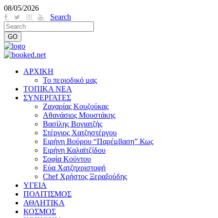
08/05/2026
Search
ΑΡΧΙΚΗ
Το περιοδικό μας
ΤΟΠΙΚΑ ΝΕΑ
ΣΥΝΕΡΓΑΤΕΣ
Ζαχαρίας Κουζούκας
Αθανάσιος Μουστάκης
Βασίλης Βογιατζής
Στέργιος Χατζηστέργου
Ειρήνη Βούρου “Παρέμβαση” Κως
Ειρήνη Καλαϊτζίδου
Σοφία Κούντου
Εύα Χατζηχριστοφή
Chef Χρήστος Ξεραξούδης
ΥΓΕΙΑ
ΠΟΛΙΤΙΣΜΟΣ
ΑΘΛΗΤΙΚΑ
ΚΟΣΜΟΣ