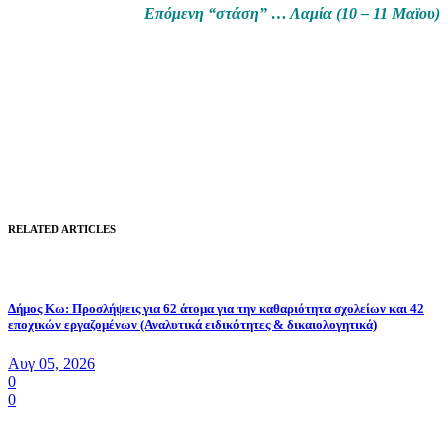
Επόμενη “στάση” … Λαμία (10 – 11 Μαϊου)
RELATED ARTICLES
Δήμος Κω: Προσλήψεις για 62 άτομα για την καθαριότητα σχολείων και 42
εποχικών εργαζομένων (Αναλυτικά ειδικότητες & δικαιολογητικά)
Αυγ 05, 2026
0
0