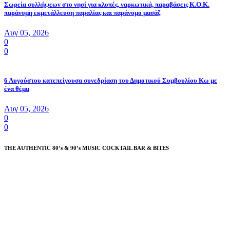
Σωρεία συλλήψεων στο νησί για κλοπές, ναρκωτικά, παραβάσεις Κ.Ο.Κ.
παράνομη εκμετάλλευση παραλίας και παράνομο μασάζ
Αυγ 05, 2026
0
0
6 Αυγούστου κατεπείγουσα συνεδρίαση του Δημοτικού Συμβουλίου Κω με
ένα θέμα
Αυγ 05, 2026
0
0
THE AUTHENTIC 80’s & 90’s MUSIC COCKTAIL BAR & BITES