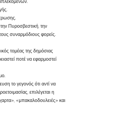
εμπλεκομένων.
γής.
τρωσης.
 την Πυροσβεστική, την
τους συναρμόδιους φορείς.
ικός τομέας της δημόσιας
ειαστεί ποτέ να εφαρμοστεί
μο.
υση το γεγονός ότι αντί να
οετοιμασίας, επιλέγεται η
αρτα», «μπακαλοδουλειές» και