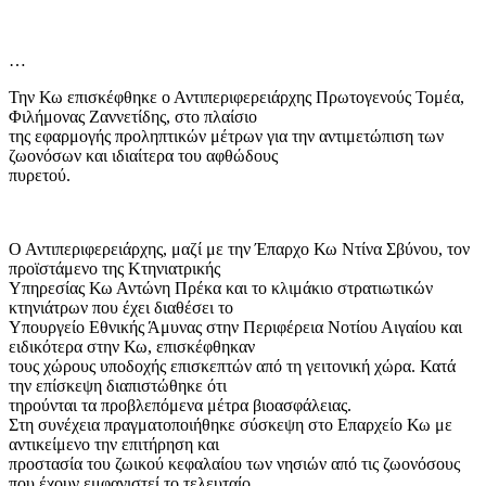
…
Την Κω επισκέφθηκε ο Αντιπεριφερειάρχης Πρωτογενούς Τομέα,
Φιλήμονας Ζαννετίδης, στο πλαίσιο
της εφαρμογής προληπτικών μέτρων για την αντιμετώπιση των
ζωονόσων και ιδιαίτερα του αφθώδους
πυρετού.
Ο Αντιπεριφερειάρχης, μαζί με την Έπαρχο Κω Ντίνα Σβύνου, τον
προϊστάμενο της Κτηνιατρικής
Υπηρεσίας Κω Αντώνη Πρέκα και το κλιμάκιο στρατιωτικών
κτηνιάτρων που έχει διαθέσει το
Υπουργείο Εθνικής Άμυνας στην Περιφέρεια Νοτίου Αιγαίου και
ειδικότερα στην Κω, επισκέφθηκαν
τους χώρους υποδοχής επισκεπτών από τη γειτονική χώρα. Κατά
την επίσκεψη διαπιστώθηκε ότι
τηρούνται τα προβλεπόμενα μέτρα βιοασφάλειας.
Στη συνέχεια πραγματοποιήθηκε σύσκεψη στο Επαρχείο Κω με
αντικείμενο την επιτήρηση και
προστασία του ζωικού κεφαλαίου των νησιών από τις ζωονόσους
που έχουν εμφανιστεί το τελευταίο