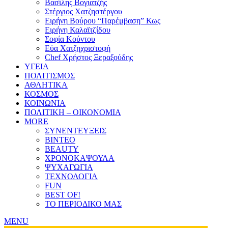
Βασίλης Βογιατζής
Στέργιος Χατζηστέργου
Ειρήνη Βούρου “Παρέμβαση” Κως
Ειρήνη Καλαϊτζίδου
Σοφία Κούντου
Εύα Χατζηχριστοφή
Chef Χρήστος Ξεραξούδης
ΥΓΕΙΑ
ΠΟΛΙΤΙΣΜΟΣ
ΑΘΛΗΤΙΚΑ
ΚΟΣΜΟΣ
ΚΟΙΝΩΝΙΑ
ΠΟΛΙΤΙΚΗ – ΟΙΚΟΝΟΜΙΑ
MORE
ΣΥΝΕΝΤΕΥΞΕΙΣ
ΒΙΝΤΕΟ
BEAUTY
ΧΡΟΝΟΚΑΨΟΥΛΑ
ΨΥΧΑΓΩΓΙΑ
ΤΕΧΝΟΛΟΓΙΑ
FUN
BEST OF!
ΤΟ ΠΕΡΙΟΔΙΚΟ ΜΑΣ
MENU