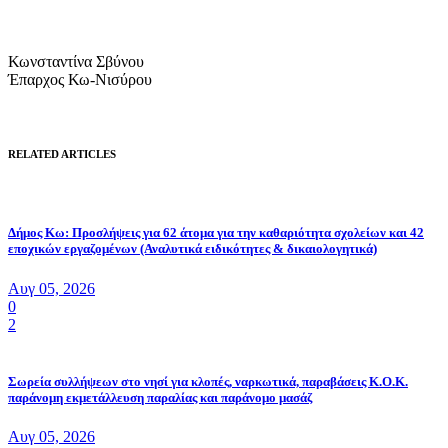
Κωνσταντίνα Σβύνου
Έπαρχος Κω-Νισύρου
RELATED ARTICLES
Δήμος Κω: Προσλήψεις για 62 άτομα για την καθαριότητα σχολείων και 42
εποχικών εργαζομένων (Αναλυτικά ειδικότητες & δικαιολογητικά)
Αυγ 05, 2026
0
2
Σωρεία συλλήψεων στο νησί για κλοπές, ναρκωτικά, παραβάσεις Κ.Ο.Κ.
παράνομη εκμετάλλευση παραλίας και παράνομο μασάζ
Αυγ 05, 2026