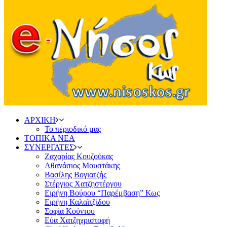
ΑΡΧΙΚΗ
Το περιοδικό μας
ΤΟΠΙΚΑ ΝΕΑ
ΣΥΝΕΡΓΑΤΕΣ
Ζαχαρίας Κουζούκας
Αθανάσιος Μουστάκης
Βασίλης Βογιατζής
Στέργιος Χατζηστέργου
Ειρήνη Βούρου “Παρέμβαση” Κως
Ειρήνη Καλαϊτζίδου
Σοφία Κούντου
Εύα Χατζηχριστοφή