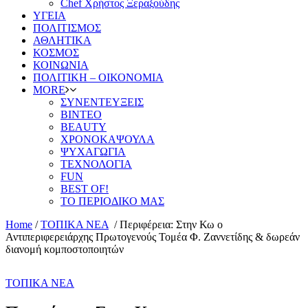
Chef Χρήστος Ξεραξούδης
ΥΓΕΙΑ
ΠΟΛΙΤΙΣΜΟΣ
ΑΘΛΗΤΙΚΑ
ΚΟΣΜΟΣ
ΚΟΙΝΩΝΙΑ
ΠΟΛΙΤΙΚΗ – ΟΙΚΟΝΟΜΙΑ
MORE
ΣΥΝΕΝΤΕΥΞΕΙΣ
ΒΙΝΤΕΟ
BEAUTY
ΧΡΟΝΟΚΑΨΟΥΛΑ
ΨΥΧΑΓΩΓΙΑ
ΤΕΧΝΟΛΟΓΙΑ
FUN
BEST OF!
ΤΟ ΠΕΡΙΟΔΙΚΟ ΜΑΣ
Home
/
ΤΟΠΙΚΑ ΝΕΑ
/
Περιφέρεια: Στην Κω ο
Αντιπεριφερειάρχης Πρωτογενούς Τομέα Φ. Ζαννετίδης & δωρεάν
διανομή κομποστοποιητών
ΤΟΠΙΚΑ ΝΕΑ