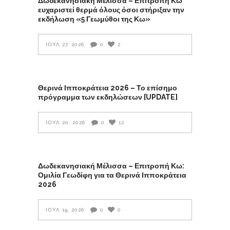
Δωδεκανησιακή Μέλισσα – Επιτροπή Κω
ευχαριστεί θερμά όλους όσοι στήριξαν την
εκδήλωση «5 Γεωμύθοι της Κω»
ΙΟΎΛ 27, 2026
0
2
Θερινά Ιπποκράτεια 2026 – Το επίσημο
πρόγραμμα των εκδηλώσεων [UPDATE]
ΙΟΎΛ 20, 2026
0
12
Δωδεκανησιακή Μέλισσα – Επιτροπή Κω:
Ομιλία Γεωδίφη για τα Θερινά Ιπποκράτεια
2026
ΙΟΎΛ 19, 2026
0
0