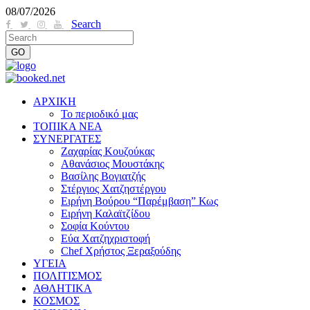
08/07/2026
Search
ΑΡΧΙΚΗ
Το περιοδικό μας
ΤΟΠΙΚΑ ΝΕΑ
ΣΥΝΕΡΓΑΤΕΣ
Ζαχαρίας Κουζούκας
Αθανάσιος Μουστάκης
Βασίλης Βογιατζής
Στέργιος Χατζηστέργου
Ειρήνη Βούρου “Παρέμβαση” Κως
Ειρήνη Καλαϊτζίδου
Σοφία Κούντου
Εύα Χατζηχριστοφή
Chef Χρήστος Ξεραξούδης
ΥΓΕΙΑ
ΠΟΛΙΤΙΣΜΟΣ
ΑΘΛΗΤΙΚΑ
ΚΟΣΜΟΣ