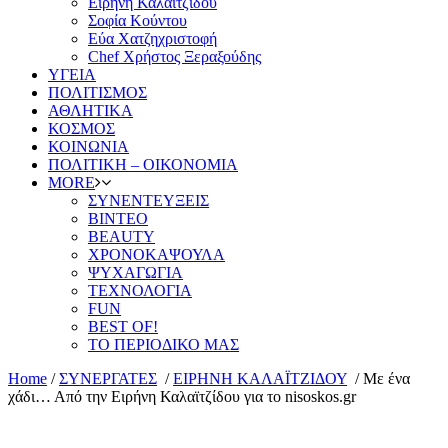
Ειρήνη Καλαϊτζίδου
Σοφία Κούντου
Εύα Χατζηχριστοφή
Chef Χρήστος Ξεραξούδης
ΥΓΕΙΑ
ΠΟΛΙΤΙΣΜΟΣ
ΑΘΛΗΤΙΚΑ
ΚΟΣΜΟΣ
ΚΟΙΝΩΝΙΑ
ΠΟΛΙΤΙΚΗ – ΟΙΚΟΝΟΜΙΑ
MORE
ΣΥΝΕΝΤΕΥΞΕΙΣ
ΒΙΝΤΕΟ
BEAUTY
ΧΡΟΝΟΚΑΨΟΥΛΑ
ΨΥΧΑΓΩΓΙΑ
ΤΕΧΝΟΛΟΓΙΑ
FUN
BEST OF!
ΤΟ ΠΕΡΙΟΔΙΚΟ ΜΑΣ
Home
/
ΣΥΝΕΡΓΑΤΕΣ
/
ΕΙΡΗΝΗ ΚΑΛΑΪΤΖΙΔΟΥ
/
Mε ένα
χάδι… Από την Ειρήνη Καλαϊτζίδου για το nisoskos.gr