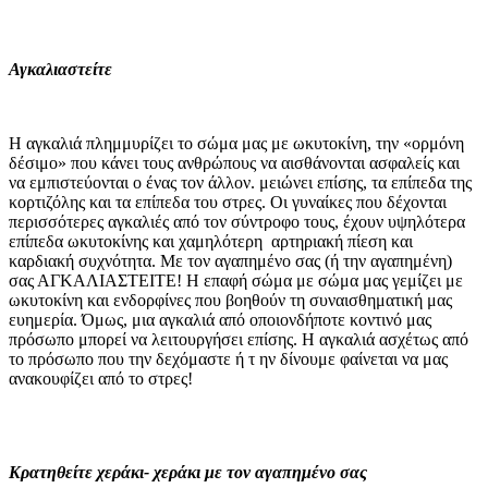
Αγκαλιαστείτε
Η αγκαλιά πλημμυρίζει το σώμα μας με ωκυτοκίνη, την «ορμόνη
δέσιμο» που κάνει τους ανθρώπους να αισθάνονται ασφαλείς και
να εμπιστεύονται ο ένας τον άλλον. μειώνει επίσης, τα επίπεδα της
κορτιζόλης και τα επίπεδα του στρες. Οι γυναίκες που δέχονται
περισσότερες αγκαλιές από τον σύντροφο τους, έχουν υψηλότερα
επίπεδα ωκυτοκίνης και χαμηλότερη αρτηριακή πίεση και
καρδιακή συχνότητα. Με τον αγαπημένο σας (ή την αγαπημένη)
σας ΑΓΚΑΛΙΑΣΤΕΙΤΕ! Η επαφή σώμα με σώμα μας γεμίζει με
ωκυτοκίνη και ενδορφίνες που βοηθούν τη συναισθηματική μας
ευημερία. Όμως, μια αγκαλιά από οποιονδήποτε κοντινό μας
πρόσωπο μπορεί να λειτουργήσει επίσης. Η αγκαλιά ασχέτως από
το πρόσωπο που την δεχόμαστε ή τ ην δίνουμε φαίνεται να μας
ανακουφίζει από το στρες!
Κρατηθείτε χεράκι- χεράκι με τον αγαπημένο σας