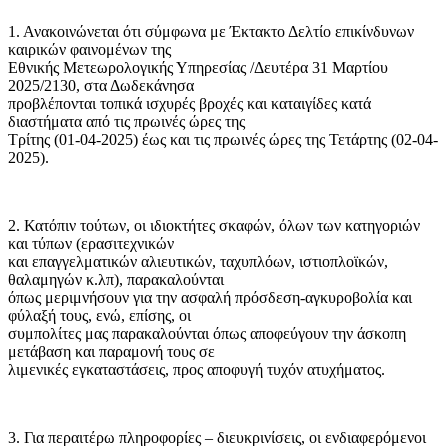
1. Ανακοινώνεται ότι σύμφωνα με Έκτακτο Δελτίο επικίνδυνων
καιρικών φαινομένων της
Εθνικής Μετεωρολογικής Υπηρεσίας /Δευτέρα 31 Μαρτίου
2025/2130, στα Δωδεκάνησα
προβλέπονται τοπικά ισχυρές βροχές και καταιγίδες κατά
διαστήματα από τις πρωινές ώρες της
Τρίτης (01-04-2025) έως και τις πρωινές ώρες της Τετάρτης (02-04-
2025).
2. Κατόπιν τούτων, οι ιδιοκτήτες σκαφών, όλων των κατηγοριών
και τύπων (ερασιτεχνικών
και επαγγελματικών αλιευτικών, ταχυπλόων, ιστιοπλοϊκών,
θαλαμηγών κ.λπ), παρακαλούνται
όπως μεριμνήσουν για την ασφαλή πρόσδεση-αγκυροβολία και
φύλαξή τους, ενώ, επίσης, οι
συμπολίτες μας παρακαλούνται όπως αποφεύγουν την άσκοπη
μετάβαση και παραμονή τους σε
λιμενικές εγκαταστάσεις, προς αποφυγή τυχόν ατυχήματος.
3. Για περαιτέρω πληροφορίες – διευκρινίσεις, οι ενδιαφερόμενοι