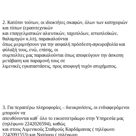
2. Κατόπιν τούτων, οι ιδιοκτήτες σκαφών, όλων των κατηγοριών
και τύπων (ερασιτεχνικών
και επαγγελματικών αλιευτικών, ταχυπλόων, ιστιοπλοϊκών,
θαλαμηγών κ.λπ), παρακαλούνται
όπως μεριμνήσουν για την ασφαλή πρόσδεση-αγκυροβολία και
φύλαξή τους, ενώ, επίσης, οι
συμπολίτες μας παρακαλούνται όπως αποφεύγουν την άσκοπη
μετάβαση και παραμονή τους σε
λιμενικές εγκαταστάσεις, προς αποφυγή τυχόν ατυχήματος.
3. Για περαιτέρω πληροφορίες – διευκρινίσεις, οι ενδιαφερόμενοι
μπορούν να
απευθύνονται καθ ́ όλο το εικοσιτετράωρο στην Υπηρεσία μας
(τηλέφωνο 2242026594), καθώς
και στους Λιμενικούς Σταθμούς Καρδάμαινας ( τηλέφωνο
2242091553) και Νισύρου ( τηλέφωνο