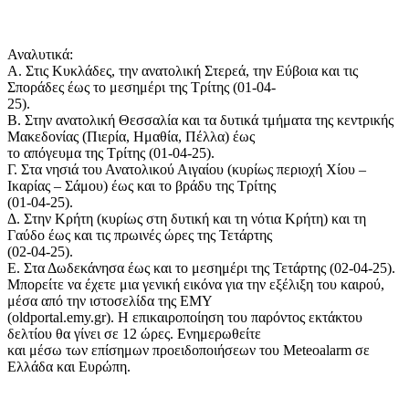
Αναλυτικά:
Α. Στις Κυκλάδες, την ανατολική Στερεά, την Εύβοια και τις
Σποράδες έως το μεσημέρι της Τρίτης (01-04-
25).
Β. Στην ανατολική Θεσσαλία και τα δυτικά τμήματα της κεντρικής
Μακεδονίας (Πιερία, Ημαθία, Πέλλα) έως
το απόγευμα της Τρίτης (01-04-25).
Γ. Στα νησιά του Ανατολικού Αιγαίου (κυρίως περιοχή Χίου –
Ικαρίας – Σάμου) έως και το βράδυ της Τρίτης
(01-04-25).
Δ. Στην Κρήτη (κυρίως στη δυτική και τη νότια Κρήτη) και τη
Γαύδο έως και τις πρωινές ώρες της Τετάρτης
(02-04-25).
Ε. Στα Δωδεκάνησα έως και το μεσημέρι της Τετάρτης (02-04-25).
Μπορείτε να έχετε μια γενική εικόνα για την εξέλιξη του καιρού,
μέσα από την ιστοσελίδα της ΕΜΥ
(oldportal.emy.gr). Η επικαιροποίηση του παρόντος εκτάκτου
δελτίου θα γίνει σε 12 ώρες. Ενημερωθείτε
και μέσω των επίσημων προειδοποιήσεων του Meteoalarm σε
Ελλάδα και Ευρώπη.