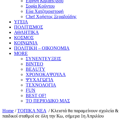
Ειρήνη Καλαϊτζίδου
Σοφία Κούντου
Εύα Χατζηχριστοφή
Chef Χρήστος Ξεραξούδης
ΥΓΕΙΑ
ΠΟΛΙΤΙΣΜΟΣ
ΑΘΛΗΤΙΚΑ
ΚΟΣΜΟΣ
ΚΟΙΝΩΝΙΑ
ΠΟΛΙΤΙΚΗ – ΟΙΚΟΝΟΜΙΑ
MORE
ΣΥΝΕΝΤΕΥΞΕΙΣ
ΒΙΝΤΕΟ
BEAUTY
ΧΡΟΝΟΚΑΨΟΥΛΑ
ΨΥΧΑΓΩΓΙΑ
ΤΕΧΝΟΛΟΓΙΑ
FUN
BEST OF!
ΤΟ ΠΕΡΙΟΔΙΚΟ ΜΑΣ
Home
/
ΤΟΠΙΚΑ ΝΕΑ
/
Κλειστά θα παραμείνουν σχολεία &
παιδικοί σταθμοί σε όλη την Κω, σήμερα 1η Απριλίου