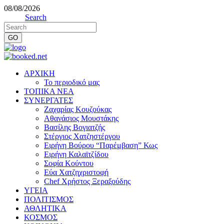
08/08/2026
Search
ΑΡΧΙΚΗ
Το περιοδικό μας
ΤΟΠΙΚΑ ΝΕΑ
ΣΥΝΕΡΓΑΤΕΣ
Ζαχαρίας Κουζούκας
Αθανάσιος Μουστάκης
Βασίλης Βογιατζής
Στέργιος Χατζηστέργου
Ειρήνη Βούρου “Παρέμβαση” Κως
Ειρήνη Καλαϊτζίδου
Σοφία Κούντου
Εύα Χατζηχριστοφή
Chef Χρήστος Ξεραξούδης
ΥΓΕΙΑ
ΠΟΛΙΤΙΣΜΟΣ
ΑΘΛΗΤΙΚΑ
ΚΟΣΜΟΣ