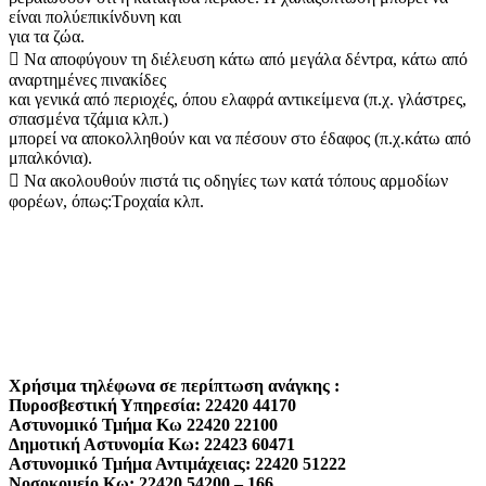
είναι πολύεπικίνδυνη και
για τα ζώα.
 Να αποφύγουν τη διέλευση κάτω από μεγάλα δέντρα, κάτω από
αναρτημένες πινακίδες
και γενικά από περιοχές, όπου ελαφρά αντικείμενα (π.χ. γλάστρες,
σπασμένα τζάμια κλπ.)
μπορεί να αποκολληθούν και να πέσουν στο έδαφος (π.χ.κάτω από
μπαλκόνια).
 Να ακολουθούν πιστά τις οδηγίες των κατά τόπους αρμοδίων
φορέων, όπως:Τροχαία κλπ.
Χρήσιμα τηλέφωνα σε περίπτωση ανάγκης :
Πυροσβεστική Υπηρεσία: 22420 44170
Αστυνομικό Τμήμα Κω 22420 22100
Δημοτική Αστυνομία Κω: 22423 60471
Αστυνομικό Τμήμα Αντιμάχειας: 22420 51222
Νοσοκομείο Κω: 22420 54200 – 166