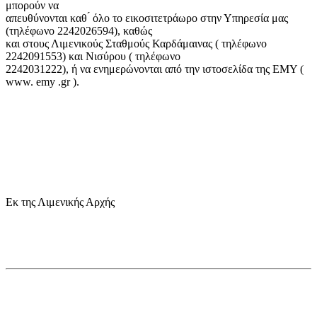
μπορούν να
απευθύνονται καθ ́ όλο το εικοσιτετράωρο στην Υπηρεσία μας
(τηλέφωνο 2242026594), καθώς
και στους Λιμενικούς Σταθμούς Καρδάμαινας ( τηλέφωνο
2242091553) και Νισύρου ( τηλέφωνο
2242031222), ή να ενημερώνονται από την ιστοσελίδα της ΕΜΥ (
www. emy .gr ).
Εκ της Λιμενικής Αρχής