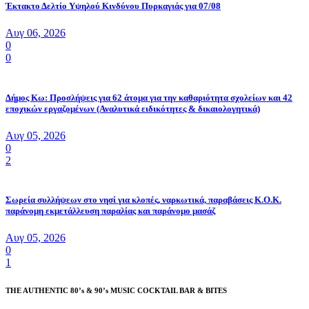
Έκτακτο Δελτίο Υψηλού Κινδύνου Πυρκαγιάς για 07/08
Αυγ 06, 2026
0
0
Δήμος Κω: Προσλήψεις για 62 άτομα για την καθαριότητα σχολείων και 42
εποχικών εργαζομένων (Αναλυτικά ειδικότητες & δικαιολογητικά)
Αυγ 05, 2026
0
2
Σωρεία συλλήψεων στο νησί για κλοπές, ναρκωτικά, παραβάσεις Κ.Ο.Κ.
παράνομη εκμετάλλευση παραλίας και παράνομο μασάζ
Αυγ 05, 2026
0
1
THE AUTHENTIC 80’s & 90’s MUSIC COCKTAIL BAR & BITES