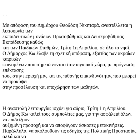
…
Με απόφαση του Δημάρχου Θεοδόση Νικηταρά, αναστέλλεται η
λειτουργία των
εκπαιδευτικών μονάδων Πρωτοβάθμιας και Δευτεροβάθμιας
Εκπαίδευσης καθώς
και των Παιδικών Σταθμών, Τρίτη 1η Απριλίου, σε όλο το νησί.
Ο Δήμαρχος Κω έλαβε τη σχετική απόφαση, εξαιτίας των ακραίων
καιρικών
φαινομένων που σημειώνονται στον αιγαιακό χώρο, με πρόγνωση
επέκτασης
τους στην περιοχή μας και της πιθανής επικινδυνότητας που μπορεί
να προκύψει
στην προσέλευση και αποχώρηση των μαθητών.
Η αναστολή λειτουργίας ισχύει για αύριο, Τρίτη 1 η Απριλίου.
Ο Δήμος Κω καλεί τους συμπολίτες μας, για την ασφάλειά όλων,
να επιδείξουν
αυξημένη προσοχή και να αποφύγουν άσκοπες μετακινήσεις.
Παράλληλα, να ακολουθούν τις οδηγίες της Πολιτικής Προστασίας
αλλά και να