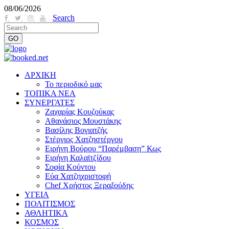
08/06/2026
Search
ΑΡΧΙΚΗ
Το περιοδικό μας
ΤΟΠΙΚΑ ΝΕΑ
ΣΥΝΕΡΓΑΤΕΣ
Ζαχαρίας Κουζούκας
Αθανάσιος Μουστάκης
Βασίλης Βογιατζής
Στέργιος Χατζηστέργου
Ειρήνη Βούρου “Παρέμβαση” Κως
Ειρήνη Καλαϊτζίδου
Σοφία Κούντου
Εύα Χατζηχριστοφή
Chef Χρήστος Ξεραξούδης
ΥΓΕΙΑ
ΠΟΛΙΤΙΣΜΟΣ
ΑΘΛΗΤΙΚΑ
ΚΟΣΜΟΣ