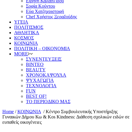
Ειρήνη Καλαϊτζίδου
Σοφία Κούντου
Εύα Χατζηχριστοφή
Chef Χρήστος Ξεραξούδης
ΥΓΕΙΑ
ΠΟΛΙΤΙΣΜΟΣ
ΑΘΛΗΤΙΚΑ
ΚΟΣΜΟΣ
ΚΟΙΝΩΝΙΑ
ΠΟΛΙΤΙΚΗ – ΟΙΚΟΝΟΜΙΑ
MORE
ΣΥΝΕΝΤΕΥΞΕΙΣ
ΒΙΝΤΕΟ
BEAUTY
ΧΡΟΝΟΚΑΨΟΥΛΑ
ΨΥΧΑΓΩΓΙΑ
ΤΕΧΝΟΛΟΓΙΑ
FUN
BEST OF!
ΤΟ ΠΕΡΙΟΔΙΚΟ ΜΑΣ
Home
/
ΚΟΙΝΩΝΙΑ
/
Κέντρο Συμβουλευτικής Υποστήριξης
Γυναικών Δήμου Κω & Kos Kindness: Διάθεση σχολικών ειδών σε
ευπαθείς οικογένειες