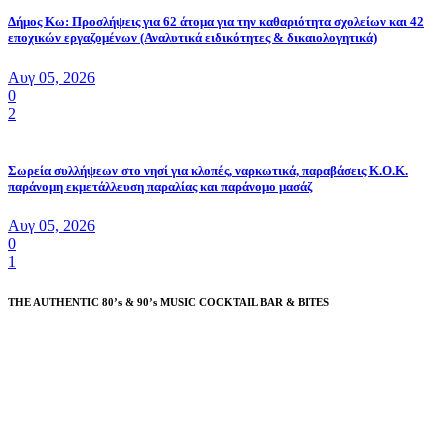
Δήμος Κω: Προσλήψεις για 62 άτομα για την καθαριότητα σχολείων και 42
εποχικών εργαζομένων (Αναλυτικά ειδικότητες & δικαιολογητικά)
Αυγ 05, 2026
0
2
Σωρεία συλλήψεων στο νησί για κλοπές, ναρκωτικά, παραβάσεις Κ.Ο.Κ.
παράνομη εκμετάλλευση παραλίας και παράνομο μασάζ
Αυγ 05, 2026
0
1
THE AUTHENTIC 80’s & 90’s MUSIC COCKTAIL BAR & BITES