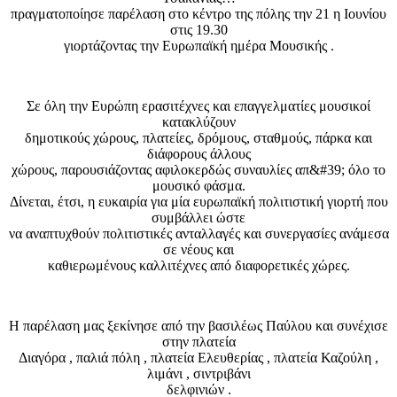
πραγματοποίησε παρέλαση στο κέντρο της πόλης την 21 η Ιουνίου
στις 19.30
γιορτάζοντας την Ευρωπαϊκή ημέρα Μουσικής .
Σε όλη την Ευρώπη ερασιτέχνες και επαγγελματίες μουσικοί
κατακλύζουν
δημοτικούς χώρους, πλατείες, δρόμους, σταθμούς, πάρκα και
διάφορους άλλους
χώρους, παρουσιάζοντας αφιλοκερδώς συναυλίες απ&#39; όλο το
μουσικό φάσμα.
Δίνεται, έτσι, η ευκαιρία για μία ευρωπαϊκή πολιτιστική γιορτή που
συμβάλλει ώστε
να αναπτυχθούν πολιτιστικές ανταλλαγές και συνεργασίες ανάμεσα
σε νέους και
καθιερωμένους καλλιτέχνες από διαφορετικές χώρες.
Η παρέλαση μας ξεκίνησε από την βασιλέως Παύλου και συνέχισε
στην πλατεία
Διαγόρα , παλιά πόλη , πλατεία Ελευθερίας , πλατεία Καζούλη ,
λιμάνι , σιντριβάνι
δελφινιών .