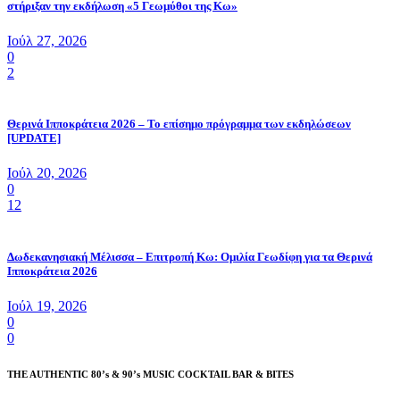
στήριξαν την εκδήλωση «5 Γεωμύθοι της Κω»
Ιούλ 27, 2026
0
2
Θερινά Ιπποκράτεια 2026 – Το επίσημο πρόγραμμα των εκδηλώσεων
[UPDATE]
Ιούλ 20, 2026
0
12
Δωδεκανησιακή Μέλισσα – Επιτροπή Κω: Ομιλία Γεωδίφη για τα Θερινά
Ιπποκράτεια 2026
Ιούλ 19, 2026
0
0
THE AUTHENTIC 80’s & 90’s MUSIC COCKTAIL BAR & BITES