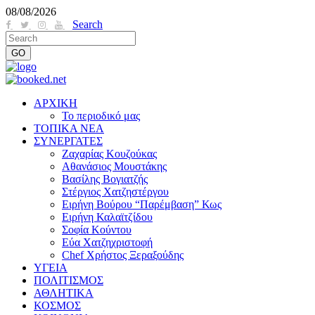
08/08/2026
Search
ΑΡΧΙΚΗ
Το περιοδικό μας
ΤΟΠΙΚΑ ΝΕΑ
ΣΥΝΕΡΓΑΤΕΣ
Ζαχαρίας Κουζούκας
Αθανάσιος Μουστάκης
Βασίλης Βογιατζής
Στέργιος Χατζηστέργου
Ειρήνη Βούρου “Παρέμβαση” Κως
Ειρήνη Καλαϊτζίδου
Σοφία Κούντου
Εύα Χατζηχριστοφή
Chef Χρήστος Ξεραξούδης
ΥΓΕΙΑ
ΠΟΛΙΤΙΣΜΟΣ
ΑΘΛΗΤΙΚΑ
ΚΟΣΜΟΣ