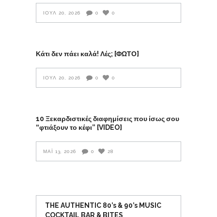
ΙΟΎΛ 20, 2026
0
0
Κάτι δεν πάει καλά! Λές; [ΦΩΤΟ]
ΙΟΎΛ 20, 2026
0
0
10 Ξεκαρδιστικές διαφημίσεις που ίσως σου
“φτιάξουν το κέφι” [VIDEO]
ΜΆΙ 13, 2026
0
28
THE AUTHENTIC 80’s & 90’s MUSIC
COCKTAIL BAR & BITES