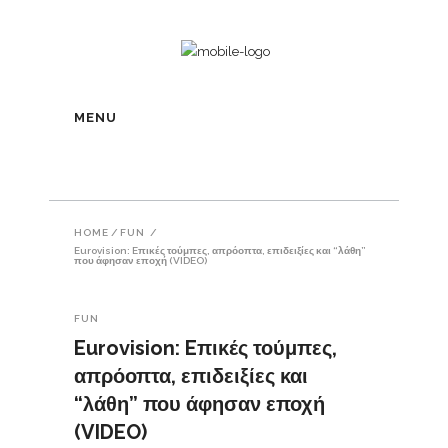
MENU
HOME
/
FUN
/
Eurovision: Eπικές τούμπες, απρόοπτα, επιδειξίες και “λάθη”
που άφησαν εποχή (VIDEO)
FUN
Eurovision: Eπικές τούμπες,
απρόοπτα, επιδειξίες και
“λάθη” που άφησαν εποχή
(VIDEO)