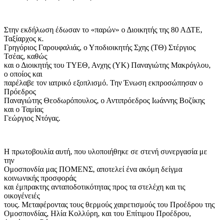
Στην εκδήλωση έδωσαν το «παρών» ο Διοικητής της 80 ΑΔΤΕ,
Ταξίαρχος κ.
Γρηγόριος Γαρουφαλιάς, ο Υποδιοικητής Σχης (ΤΘ) Στέργιος
Τσέας, καθώς
και ο Διοικητής του ΤΥΕΘ, Ανχης (ΥΚ) Παναγιώτης Μακρόγλου,
ο οποίος και
παρέλαβε τον ιατρικό εξοπλισμό. Την Ένωση εκπροσώπησαν ο
Πρόεδρος
Παναγιώτης Θεοδωρόπουλος, ο Αντιπρόεδρος Ιωάννης Βοζίκης
και ο Ταμίας
Γεώργιος Ντόγας.
Η πρωτοβουλία αυτή, που υλοποιήθηκε σε στενή συνεργασία με
την
Ομοσπονδία μας ΠΟΜΕΝΣ, αποτελεί ένα ακόμη δείγμα
κοινωνικής προσφοράς
και έμπρακτης ανταποδοτικότητας προς τα στελέχη και τις
οικογένειές
τους. Μεταφέροντας τους θερμούς χαιρετισμούς του Προέδρου της
Ομοσπονδίας, Ηλία Κολλύρη, και του Επίτιμου Προέδρου,