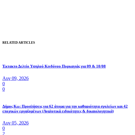
RELATED ARTICLES
Έκτακτο Δελτίο Υψηλού Κινδύνου Πυρκαγιάς για 09 & 10/08
Αυγ 09, 2026
0
0
Δήμος Κω: Προσλήψεις για 62 άτομα για την καθαριότητα σχολείων και 42
εποχικών εργαζομένων (Αναλυτικά ειδικότητες & δικαιολογητικά)
Αυγ 05, 2026
0
2