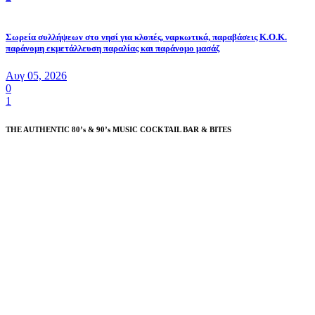
Σωρεία συλλήψεων στο νησί για κλοπές, ναρκωτικά, παραβάσεις Κ.Ο.Κ.
παράνομη εκμετάλλευση παραλίας και παράνομο μασάζ
Αυγ 05, 2026
0
1
THE AUTHENTIC 80’s & 90’s MUSIC COCKTAIL BAR & BITES