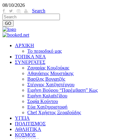
08/10/2026
Search
ΑΡΧΙΚΗ
Το περιοδικό μας
ΤΟΠΙΚΑ ΝΕΑ
ΣΥΝΕΡΓΑΤΕΣ
Ζαχαρίας Κουζούκας
Αθανάσιος Μουστάκης
Βασίλης Βογιατζής
Στέργιος Χατζηστέργου
Ειρήνη Βούρου “Παρέμβαση” Κως
Ειρήνη Καλαϊτζίδου
Σοφία Κούντου
Εύα Χατζηχριστοφή
Chef Χρήστος Ξεραξούδης
ΥΓΕΙΑ
ΠΟΛΙΤΙΣΜΟΣ
ΑΘΛΗΤΙΚΑ
ΚΟΣΜΟΣ