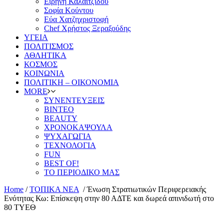
Ειρήνη Καλαϊτζίδου
Σοφία Κούντου
Εύα Χατζηχριστοφή
Chef Χρήστος Ξεραξούδης
ΥΓΕΙΑ
ΠΟΛΙΤΙΣΜΟΣ
ΑΘΛΗΤΙΚΑ
ΚΟΣΜΟΣ
ΚΟΙΝΩΝΙΑ
ΠΟΛΙΤΙΚΗ – ΟΙΚΟΝΟΜΙΑ
MORE
ΣΥΝΕΝΤΕΥΞΕΙΣ
ΒΙΝΤΕΟ
BEAUTY
ΧΡΟΝΟΚΑΨΟΥΛΑ
ΨΥΧΑΓΩΓΙΑ
ΤΕΧΝΟΛΟΓΙΑ
FUN
BEST OF!
ΤΟ ΠΕΡΙΟΔΙΚΟ ΜΑΣ
Home
/
ΤΟΠΙΚΑ ΝΕΑ
/
Ένωση Στρατιωτικών Περιφερειακής
Ενότητας Κω: Επίσκεψη στην 80 ΑΔΤΕ και δωρεά απινιδωτή στο
80 ΤΥΕΘ