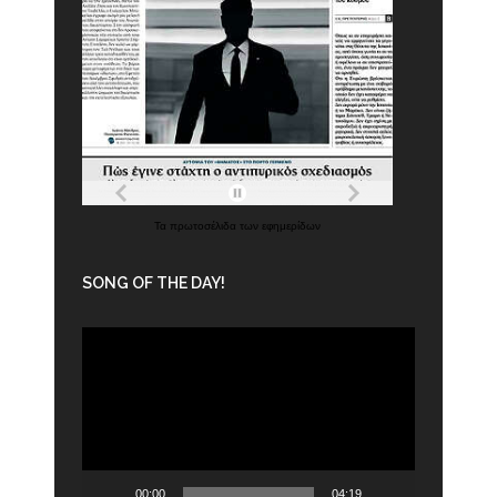
Τα
πρωτοσέλιδα
των
εφημερίδων
SONG OF THE DAY!
Πρόγραμμα
Αναπαραγωγής
Βίντεο
00:00
04:19