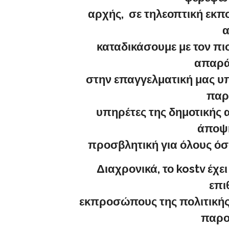
αρχής, σε τηλεοπτική εκπ
α
καταδικάσουμε με τον πι
απαρά
στην επαγγελματική μας υ
παρ
υπηρέτες της δημοτικής α
άποψη
προσβλητική για όλους ό
Διαχρονικά, το kostv έχ
επι
εκπροσώπους της πολιτικής 
παρο