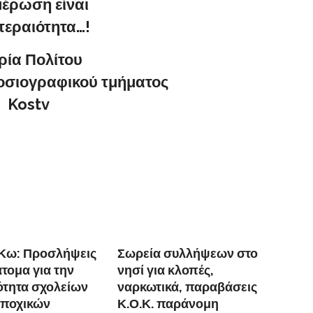
μέρωση είναι
τεραιότητα…!
ρία Πολίτου
σιογραφικού τμήματος
Kostv
Κω: Προσλήψεις
Σωρεία συλλήψεων στο
άτομα για την
νησί για κλοπές,
ότητα σχολείων
ναρκωτικά, παραβάσεις
 εποχικών
Κ.Ο.Κ. παράνομη