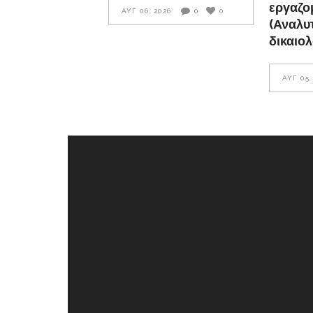
εργαζο
ΑΥΓ 06, 2026
0
0
(Αναλυτ
δικαιολ
ΑΥΓ 05,