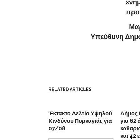
ενη
προ
Μα
Υπεύθυνη Δημο
RELATED ARTICLES
Έκτακτο Δελτίο Υψηλού
Δήμος 
Κινδύνου Πυρκαγιάς για
για 62 
07/08
καθαρι
και 42