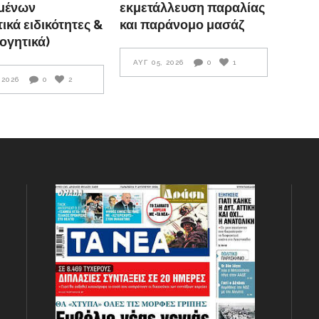
μένων
εκμετάλλευση παραλίας
ικά ειδικότητες &
και παράνομο μασάζ
ογητικά)
ΑΥΓ 05, 2026
0
1
 2026
0
2